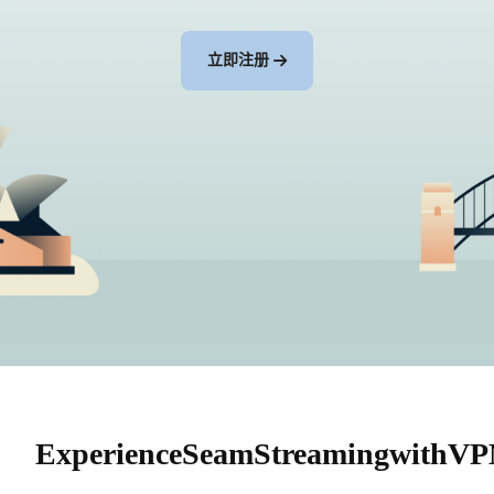
立即注册
ExperienceSeamStreamingwithVPN